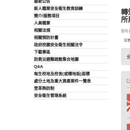
最新公告
新人職業安全衛生教育訓練
轉
簡介/服務項目
所
人員職掌
相關法規
發布日期
相關預防計畫
公告
政府校園安全衛生相關法令
下載專區
防救災避難疏散集合地圖
Q&A
每生校地及校舍(或樓地板)面積
處分土地及重大資產案件一覽表
登革熱防制
安全衛生管理系統