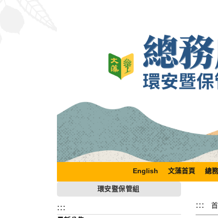
跳
到
主
要
內
容
區
塊
English
文藻首頁
總
環安暨保管組
:::
首
:::