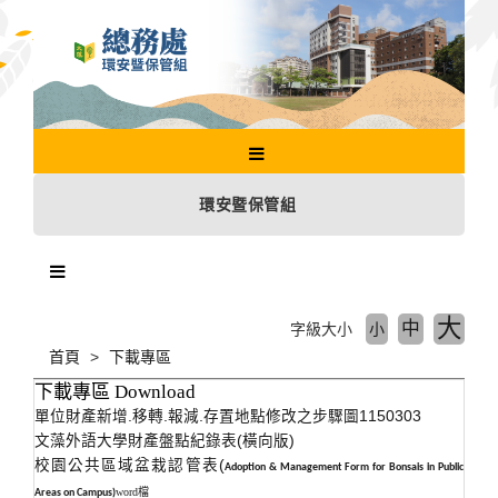
跳
到
主
要
內
容
區
塊
環安暨保管組
大
中
字級大小
小
首頁
下載專區
下載專區 Download
單位財產新增.移轉.報減.存置地點修改之步驟
圖1150303
文藻外語大學財產盤點紀錄表(橫向版)
校園公共區域盆栽認管表(
Adoption & Management Form for Bonsais in Public
word檔
Areas on Campus)